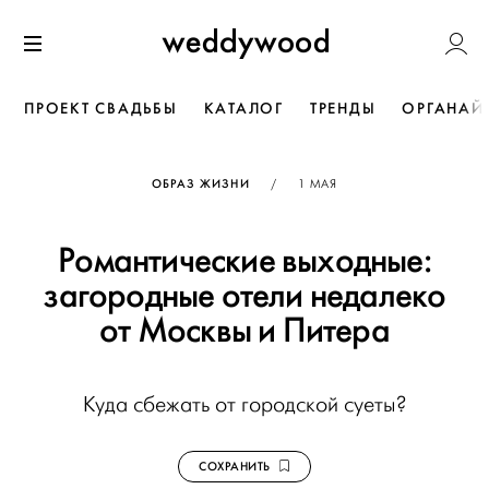
Перейти
Weddywoo
к содержанию
Меню
ПРОЕКТ СВАДЬБЫ
КАТАЛОГ
ТРЕНДЫ
ОРГАНАЙ
ОПУБЛИКОВАНО
ОБРАЗ ЖИЗНИ
/
1 МАЯ
Романтические выходные:
загородные отели недалеко
от Москвы и Питера
Куда сбежать от городской суеты?
СОХРАНИТЬ