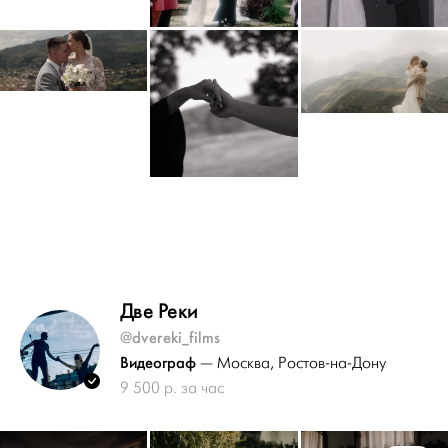
Две Реки
@dvereki_films
Видеограф
— Москва
, Ростов-на-Дону
9 500 р. за час