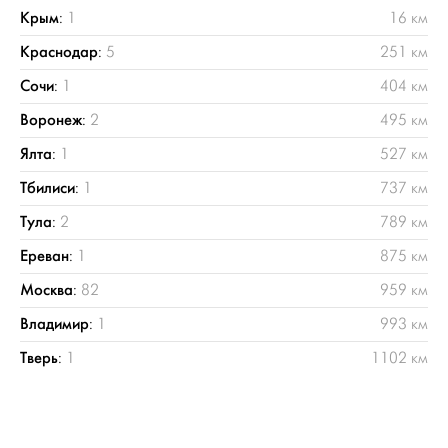
Крым
:
1
16 км
Краснодар
:
5
251 км
Сочи
:
1
404 км
Воронеж
:
2
495 км
Ялта
:
1
527 км
Тбилиси
:
1
737 км
Тула
:
2
789 км
Ереван
:
1
875 км
Москва
:
82
959 км
Владимир
:
1
993 км
Тверь
:
1
1102 км