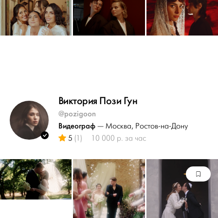
Виктория Пози Гун
@pozigoon
Видеограф
— Москва
, Ростов-на-Дону
5
(1)
10 000 р. за час