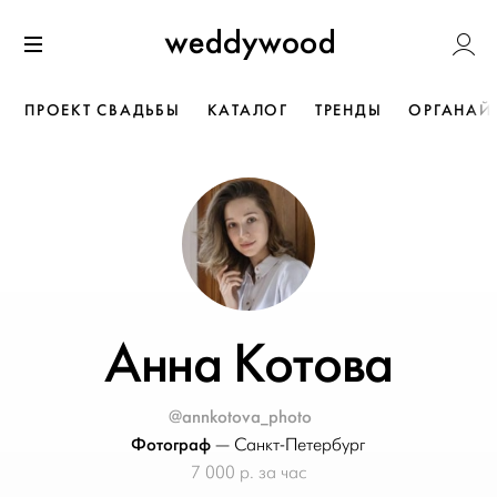
Перейти
Weddywoo
к содержанию
Меню
ПРОЕКТ СВАДЬБЫ
КАТАЛОГ
ТРЕНДЫ
ОРГАНАЙ
Анна Котова
@annkotova_photo
Фотограф
—
Санкт-Петербург
7 000 р. за час