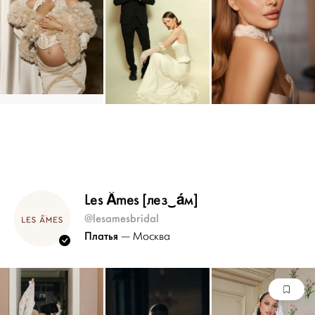
Les Âmes [лез‿áм]
@lesamesbridal
Платья
— Москва