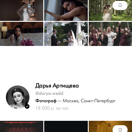
Дарья Артищева
@darya.wedd
Фотограф
— Москва
, Санкт-Петербург
18 000 р. за час