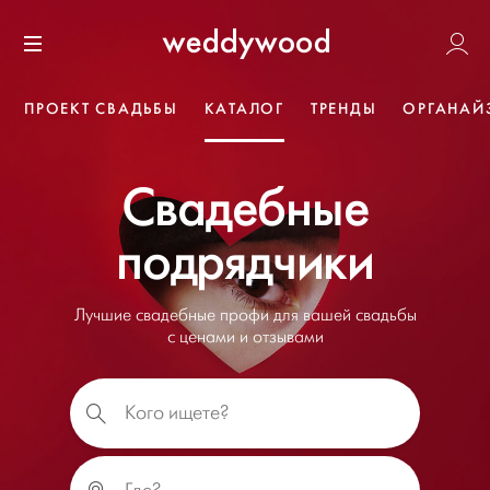
Перейти
Weddywoo
к содержанию
Меню
ПРОЕКТ СВАДЬБЫ
КАТАЛОГ
ТРЕНДЫ
ОРГАНАЙ
Свадебные
подрядчики
Лучшие свадебные профи для вашей свадьбы
с ценами и отзывами