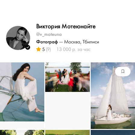
Виктория Мотеюнайте
@v_moteuna
Фотограф
— Москва
, Тбилиси
5
(9)
13 000 р. за час