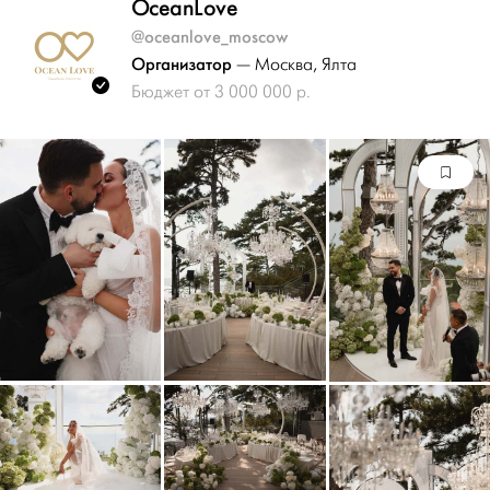
OceanLove
@oceanlove_moscow
Организатор
— Москва
, Ялта
Бюджет от 3 000 000 р.