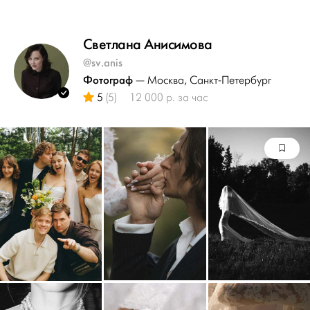
Светлана Анисимова
@sv.anis
Фотограф
— Москва
, Санкт-Петербург
5
(5)
12 000 р. за час