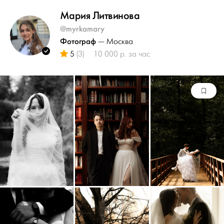
Мария Литвинова
@myrkamary
Фотограф
— Москва
5
(3)
10 000 р. за час