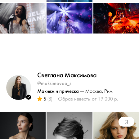
Светлана Максимова
@maksimovaa_s
Макияж и прическа
— Москва
, Рим
5
(8)
Образ невесты от 19 000 р.