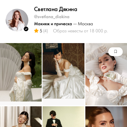
Светлана Дякина
@svetlana_diakina
Макияж и прическа
— Москва
5
(4)
Образ невесты от 18 000 р.