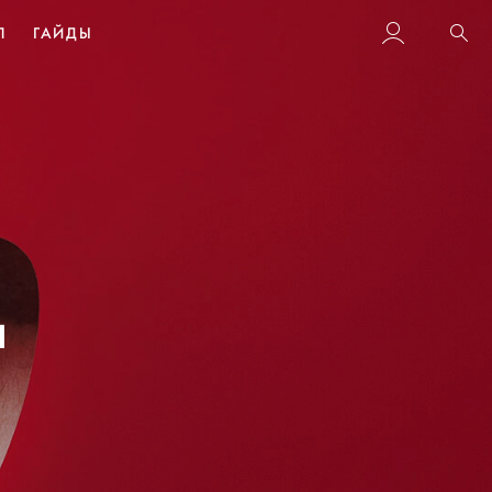
Л
ГАЙДЫ
Пои
ы