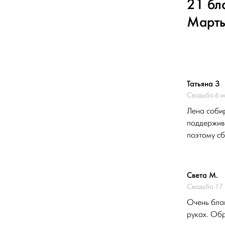
21 бл
Март
Татьяна З
Свадьба 6 
Лена собир
поддержива
поэтому сб
Света М.
Свадьба 17
Очень благ
руках. Обр