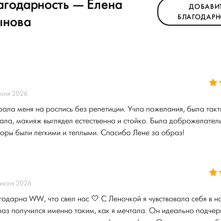
агодарность — Елена
ДОБАВИ
ынова
БЛАГОДАРН
июня 2026
ала меня на роспись без репетиции. Учла пожелания, была такт
ла, макияж выглядел естественно и стойко. Была доброжелател
оры были легкими и теплыми. Спасибо Лене за образ!
 июля 2026
одарна WW, что свел нас 🤍 С Леночкой я чувствовала себя в 
аз получился именно таким, как я мечтала. Он идеально подчер