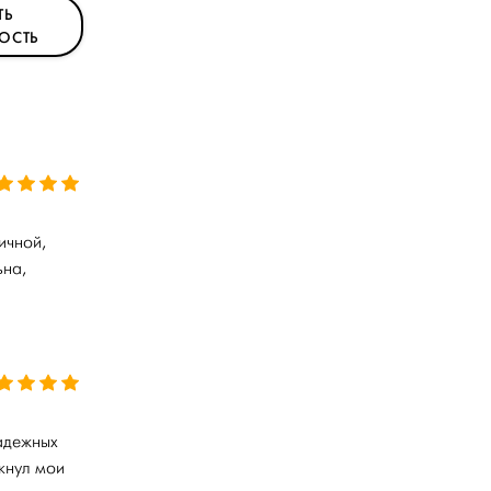
ТЬ
ОСТЬ
ичной,
ьна,
надежных
кнул мои