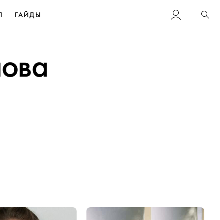
Л
ГАЙДЫ
Пои
нова