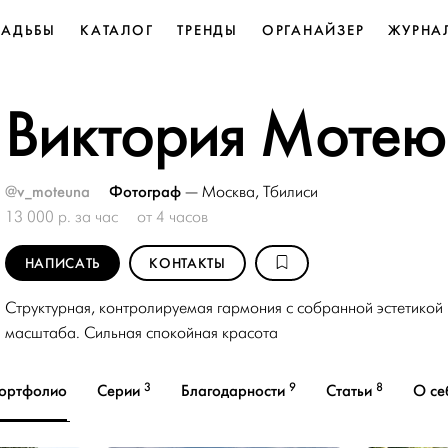
ВАДЬБЫ
КАТАЛОГ
ТРЕНДЫ
ОРГАНАЙЗЕР
ЖУРНА
Виктория Мотею
@v_moteuna
Фотограф
—
Москва
,
Тбилиси
13 000 р. за час
от 4 часов
НАПИСАТЬ
КОНТАКТЫ
Структурная, контролируемая гармония с собранной эстетико
масштаба. Сильная спокойная красота
3
9
8
ортфолио
Серии
Благодарности
Статьи
О се