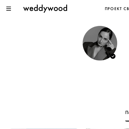
Перейти
Weddywood
ПРОЕКТ С
к содержанию
Меню
П