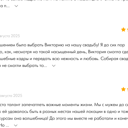
а п...
вгуста 2025
шением было выбрать Викторию на нашу свадьбу! Я до сих пор
, как, несмотря на такой насыщенный день, Виктория смогла сд
лшебные кадры и передать всю нежность и любовь. Собирая сва
 не смогли выбрать то...
августа 2025
сто талант запечатлеть важные моменты жизни. Мы с мужем до с
к ей удавалось быть в разных местах нашей локации в одно и тож
курсам она волшебница! До этого мы вместе не работали и коне
Но ...