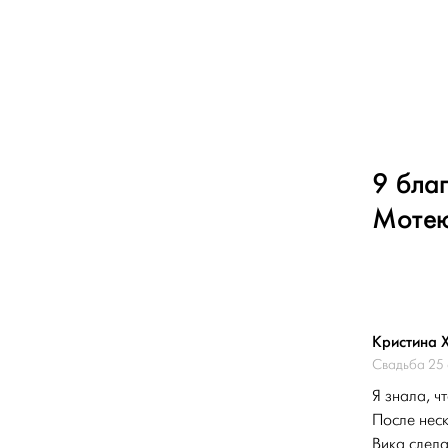
9 бла
Моте
Кристина 
Свадьба 25 
Я знала, ч
После неск
Вика сдела