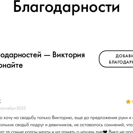
Благодарности
годарностей — Виктория
ДОБАВИ
юнайте
БЛАГОДАР
Х
сентября 2025
то хочу на свадьбу только Викторию, еще до предложения руки и
ольких свадьб подруг и девичников, не оставалось сомнений, чт
ет те самые кадры мечты и на память о нашем дне❤️ Вика не пр