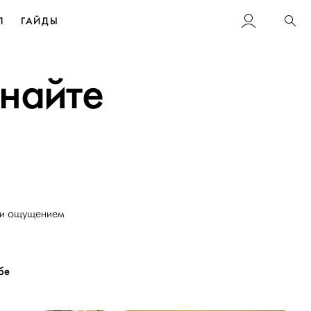
Л
ГАЙДЫ
Пои
найте
й и ощущением
бе