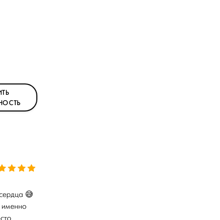
ТЬ
НОСТЬ
 сердца 😅
о именно
осто