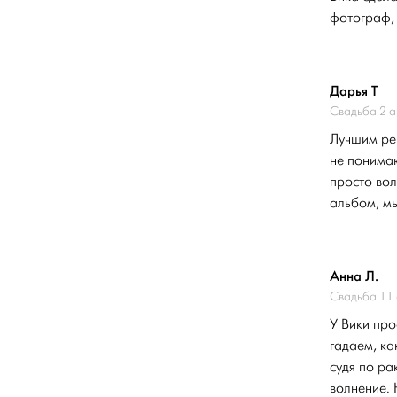
фотограф, 
Дарья Т
Свадьба 2 а
Лучшим ре
не понимаю
просто во
альбом, мы
Анна Л.
Свадьба 11 
У Вики про
гадаем, ка
судя по ра
волнение. 