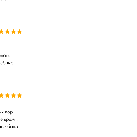
елать
дебные
их пор
е время,
чно было