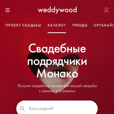
Перейти
Weddywoo
к содержанию
Меню
ПРОЕКТ СВАДЬБЫ
КАТАЛОГ
ТРЕНДЫ
ОРГАНАЙ
Свадебные
подрядчики
Монако
Лучшие свадебные профи для вашей свадьбы
с ценами и отзывами