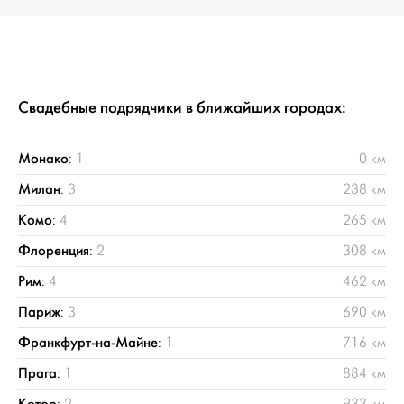
Свадебные подрядчики в ближайших городах:
Монако
:
1
0 км
Милан
:
3
238 км
Комо
:
4
265 км
Флоренция
:
2
308 км
Рим
:
4
462 км
Париж
:
3
690 км
Франкфурт-на-Майне
:
1
716 км
Прага
:
1
884 км
Котор
:
2
933 км