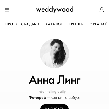
Перейти
Weddywoo
к содержанию
Меню
ПРОЕКТ СВАДЬБЫ
КАТАЛОГ
ТРЕНДЫ
ОРГАНАЙ
Анна Линг
@anneling.daily
Фотограф
—
Санкт-Петербург
НАПИСАТЬ