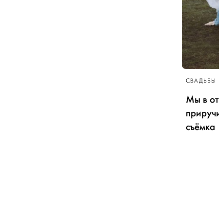
СВАДЬБЫ
Мы в от
приручи
съёмка