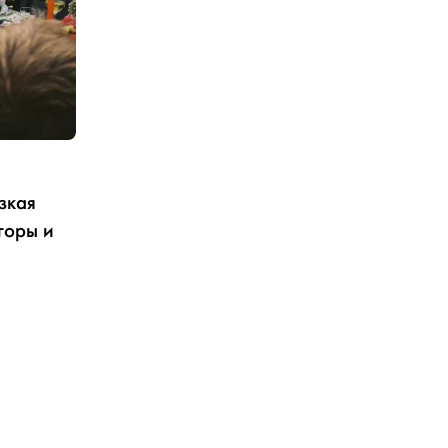
зкая
горы и