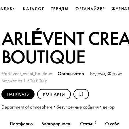
ВАДЬБЫ
КАТАЛОГ
ТРЕНДЫ
ОРГАНАЙЗЕР
ЖУРНА
ARLÉVENT CREA
BOUTIQUE
@arlevent_event_boutique
Организатор
—
Бодрум
,
Фетхие
Бюджет от 1 500 000 р.
НАПИСАТЬ
КОНТАКТЫ
Department of atmosphere • безупречные события • декор
2
Портфолио
Благодарности
Статьи
О себе