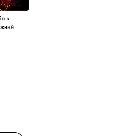
а в
ижний