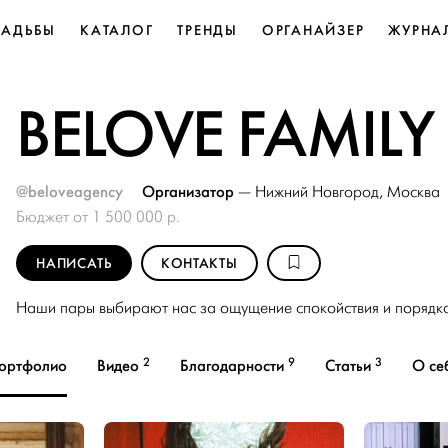
ВАДЬБЫ
КАТАЛОГ
ТРЕНДЫ
ОРГАНАЙЗЕР
ЖУРНА
BELOVE FAMILY
@beloveagency
Организатор
—
Нижний Новгород
,
Москва
Бюджет от 1 500 000 р.
НАПИСАТЬ
КОНТАКТЫ
Наши пары выбирают нас за ощущение спокойствия и порядка
2
9
3
ортфолио
Видео
Благодарности
Статьи
О се