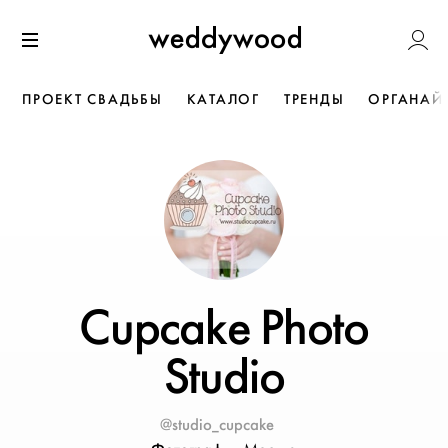
Перейти
Weddywoo
к содержанию
Меню
ПРОЕКТ СВАДЬБЫ
КАТАЛОГ
ТРЕНДЫ
ОРГАНАЙ
Cupcake Photo
Studio
@studio_cupcake