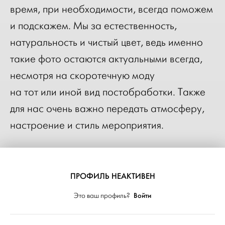
время, при необходимости, всегда поможем
и подскажем. Мы за естественность,
натуральность и чистый цвет, ведь именно
такие фото остаются актуальными всегда,
несмотря на скоротечную моду
на тот или иной вид постобработки. Также
для нас очень важно передать атмосферу,
настроение и стиль мероприятия.
Мы работаем в комплексе со стилистом,
что значительно облегчает подготовку
ПРОФИЛЬ НЕАКТИВЕН
к свадьбе в плане поиска подрядчиков.
Войти
Это ваш профиль?
С нами вы будете уверены, что ваш образ
будет одинаково эффектно, и в то же время