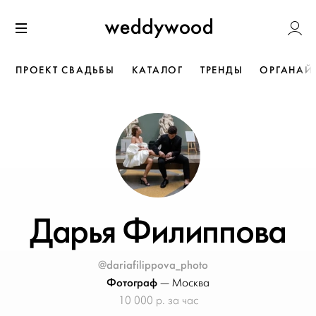
Перейти
Weddywoo
к содержанию
Меню
ПРОЕКТ СВАДЬБЫ
КАТАЛОГ
ТРЕНДЫ
ОРГАНАЙ
Дарья Филиппова
@dariafilippova_photo
Фотограф
—
Москва
10 000 р. за час