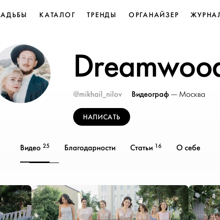
ВАДЬБЫ
КАТАЛОГ
ТРЕНДЫ
ОРГАНАЙЗЕР
ЖУРНА
Dreamwoo
@mikhail_nilov
Видеограф
—
Москва
НАПИСАТЬ
25
16
Видео
Благодарности
Статьи
О себе