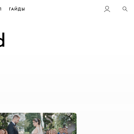
Л
ГАЙДЫ
Пои
d