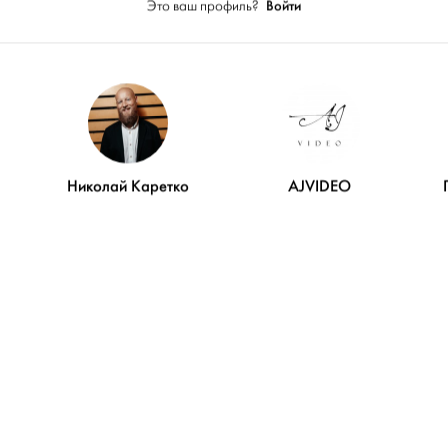
Войти
Это ваш профиль?
14
КОЛЛЕГИ ПО ПРОЕКТАМ
ИВАН ФОНЯКОВ
— Ведущий
Николай Каретко
AJVIDEO
ЩЕГLOVE
— Организатор
АЛЕКСАНДРА БУХАРЕВА
— Фотограф
ИВАН ЧЕБАНОВ
— Ведущий
CRAZY-NEVESTA
— Полиграфия
ПОКАЗАТЬ ЕЩЁ