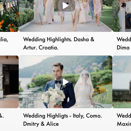
lia,
Wedding Highlights. Dasha &
Weddi
Artur. Croatia.
Dima
&.
Wedding Highligts - Italy, Como.
Weddi
Dmitry & Alice
Maxim