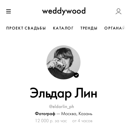
Перейти
Weddywoo
к содержанию
Меню
ПРОЕКТ СВАДЬБЫ
КАТАЛОГ
ТРЕНДЫ
ОРГАНАЙ
Эльдар Лин
@eldarlin_ph
Фотограф
—
Москва
,
Казань
12 000 р. за час
от 4 часов