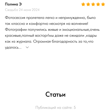
Полина Э
Свадьба 24 июня 2024
Фотосессия пролетела легко и непринужденно, было
так классно и комфортно несмотря на волнение!
Фотографии получились живые и эмоциональные,очень
красивые,полный восторг!мы даже не ожидали ,кадры
как из журнала. Огромная благодарность за то,что
удалось...
Статьи
Публикаций на сайте:
5