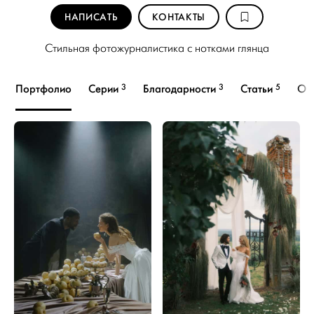
НАПИСАТЬ
КОНТАКТЫ
Стильная фотожурналистика c нотками глянца
3
3
5
Портфолио
Серии
Благодарности
Статьи
О 