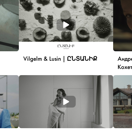
Vilgelm & Lusin | ԸՆՏԱՆԻՔ
Андре
Кохе