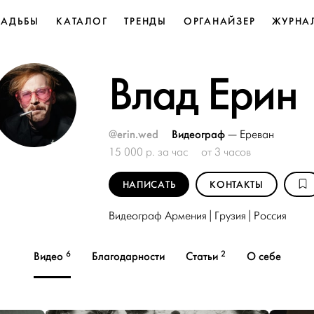
ВАДЬБЫ
КАТАЛОГ
ТРЕНДЫ
ОРГАНАЙЗЕР
ЖУРНА
Влад Ерин
@erin.wed
Видеограф
—
Ереван
15 000 р. за час
от 3 часов
НАПИСАТЬ
КОНТАКТЫ
Видеограф Армения | Грузия | Россия
6
2
Видео
Благодарности
Статьи
О себе