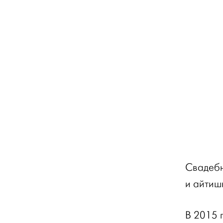
Свадебн
и айтиш
В 2015 