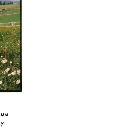
 мы
су