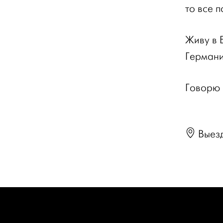
то все 
Живу в 
Германи
Говорю 
Выез