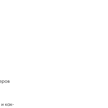
геров
и как-