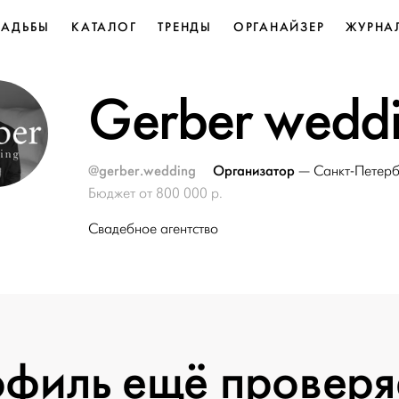
ВАДЬБЫ
КАТАЛОГ
ТРЕНДЫ
ОРГАНАЙЗЕР
ЖУРНА
Gerber wedd
@gerber.wedding
Организатор
—
Санкт-Петерб
Бюджет от 800 000 р.
Свадебное агентство
филь ещё проверя