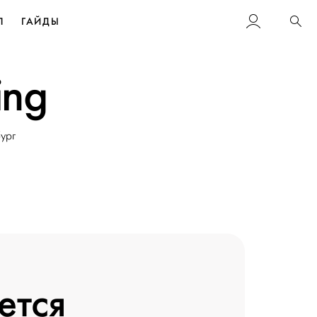
Л
ГАЙДЫ
Пои
ing
ург
ется