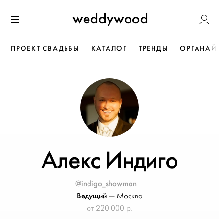
Перейти
Weddywoo
к содержанию
Меню
ПРОЕКТ СВАДЬБЫ
КАТАЛОГ
ТРЕНДЫ
ОРГАНАЙ
Алекс Индиго
@indigo_showman
Ведущий
—
Москва
от 220 000 р.