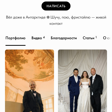
НАПИСАТЬ
Вёл даже в Антарктиде ❄️ Шучу, пою, фристайлю — живой
контакт
4
1
Портфолио
Видео
Благодарности
Статьи
О се