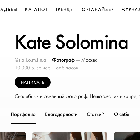
ВАДЬБЫ
КАТАЛОГ
ТРЕНДЫ
ОРГАНАЙЗЕР
ЖУРНА
Kate Solomina
@s.o.l.o.m.i.n.a
Фотограф
—
Москва
10 000 р. за час
от 8 часов
НАПИСАТЬ
Свадебный и семейный фотограф. Ценю эмоции в кадре, эс
2
Портфолио
Благодарности
Статьи
О себе