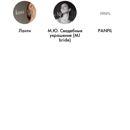
невесты
СВАДЬБЫ
Элегантный свадебный
Ланти
М.Ю. Свадебные
PANFIL
день и пышные облака
украшения (MJ
bride)
гипсофилы
СВАДЬБЫ
You’ll never walk alone:
элегантная осенняя
свадьба в