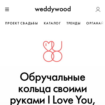
Перейти
Weddywoo
к содержанию
Меню
ПРОЕКТ СВАДЬБЫ
КАТАЛОГ
ТРЕНДЫ
ОРГАНАЙ
Обручальные
кольца своими
руками I Love You,