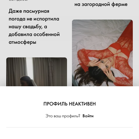
на загородной ферме
Даже пасмурная
погода не испортила
нашу свадьбу, а
добавила особенной
атмосферы
ПРОФИЛЬ НЕАКТИВЕН
СВАДЬБЫ
Войти
Это ваш профиль?
Свадьба на драйве:
стильная концепция и
необычный образ