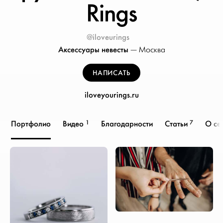
Rings
@iloveurings
Аксессуары невесты
—
Москва
НАПИСАТЬ
iloveyourings.ru
1
7
Портфолио
Видео
Благодарности
Статьи
О се