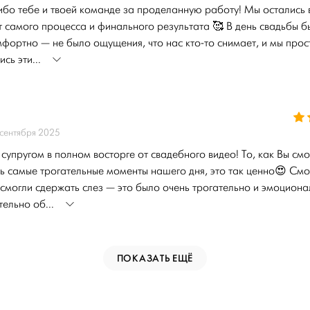
ибо тебе и твоей команде за проделанную работу! Мы остались
т самого процесса и финального результата 🥰 В день свадьбы б
мфортно — не было ощущения, что нас кто-то снимает, и мы прос
сь эти...
сентября 2025
 супругом в полном восторге от свадебного видео! То, как Вы смо
ь самые трогательные моменты нашего дня, это так ценно😍 См
 смогли сдержать слез — это было очень трогательно и эмоциона
тельно об...
ПОКАЗАТЬ ЕЩЁ