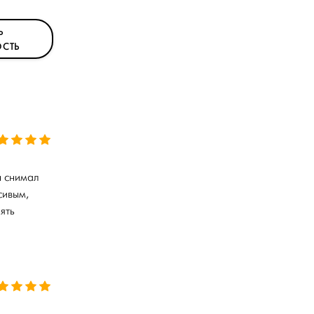
Ь
СТЬ
н снимал
сивым,
ять