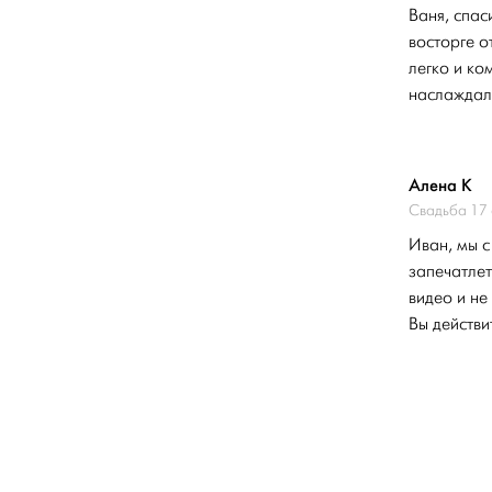
Ваня, спас
восторге о
легко и ко
наслаждали
Алена К
Свадьба 17 
Иван, мы с
запечатлет
видео и не
Вы действи