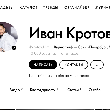
ВАДЬБЫ
КАТАЛОГ
ТРЕНДЫ
ОРГАНАЙЗЕР
ЖУРНА
Иван Крото
@krotov.film
Видеограф
—
Санкт-Петербург
,
10 000 р. за час
от 6 часов
НАПИСАТЬ
КОНТАКТЫ
Ты влюбишься в себя на моих видео
9
11
4
Видео
Благодарности
Статьи
О себе