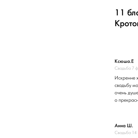
11 бл
Крото
Ксюша.Е
Свадьба 7 
Искренне 
свадьбу мо
очень душе
о прекрасн
Анна Ш.
Свадьба 14 