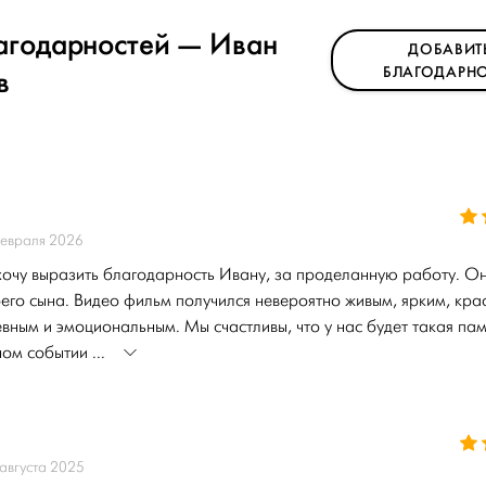
агодарностей — Иван
ДОБАВИТ
в
БЛАГОДАРНО
февраля 2026
хочу выразить благодарность Ивану, за проделанную работу. О
его сына. Видео фильм получился невероятно живым, ярким, кра
вным и эмоциональным. Мы счастливы, что у нас будет такая пам
ом событии ...
августа 2025