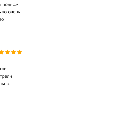
 в полном
ыло очень
то
гли
отрели
льно.