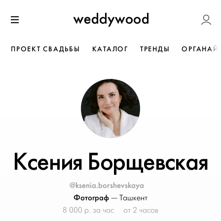
Перейти
Weddywoo
к содержанию
Меню
ПРОЕКТ СВАДЬБЫ
КАТАЛОГ
ТРЕНДЫ
ОРГАНАЙ
Ксения Борщевская
@ksenia.borshevskaya
Фотограф
—
Ташкент
8 000 р. за час
от 2 часов