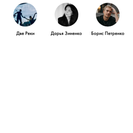
О себе
Две Реки
Дарья Зиненко
Борис Петренко
Творческий процесс для нас —
это постоянное путешествие, в котором
мы исследуем мир, ищем во всем новые
идеи и вдохновение. Каждая свадьба —
это возможность найти и запечатлеть что-то
уникальное, что будет радовать вас
на протяжении многих лет.