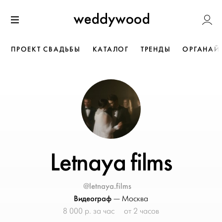
Перейти
Weddywoo
к содержанию
Меню
ПРОЕКТ СВАДЬБЫ
КАТАЛОГ
ТРЕНДЫ
ОРГАНАЙ
Letnaya films
@letnaya.films
Видеограф
—
Москва
8 000 р. за час
от 2 часов