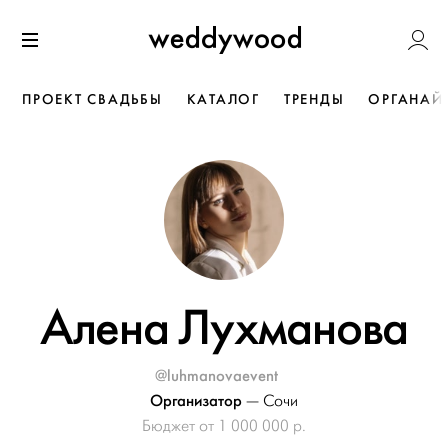
Перейти
Weddywoo
к содержанию
Меню
ПРОЕКТ СВАДЬБЫ
КАТАЛОГ
ТРЕНДЫ
ОРГАНАЙ
Алена Лухманова
@luhmanovaevent
Организатор
—
Сочи
Бюджет от 1 000 000 р.