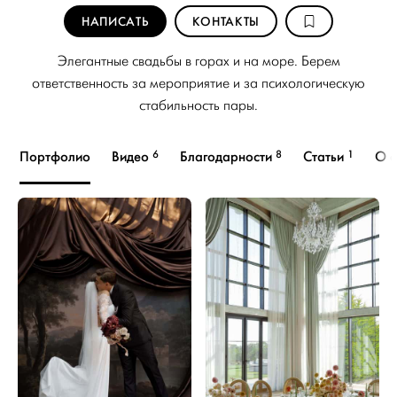
НАПИСАТЬ
КОНТАКТЫ
Элегантные свадьбы в горах и на море. Берем
ответственность за мероприятие и за психологическую
стабильность пары.
6
8
1
Портфолио
Видео
Благодарности
Статьи
О с