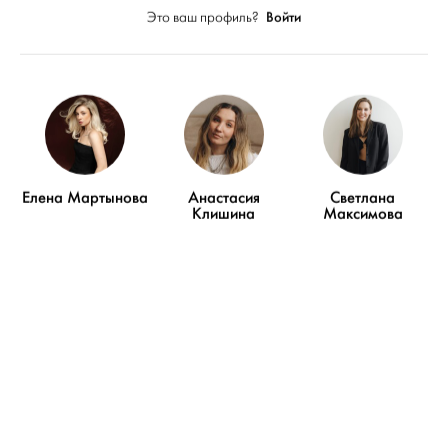
Войти
Это ваш профиль?
Статьи
Елена Мартынова
Анастасия
Светлана
Клишина
Максимова
Публикаций на сайте:
4