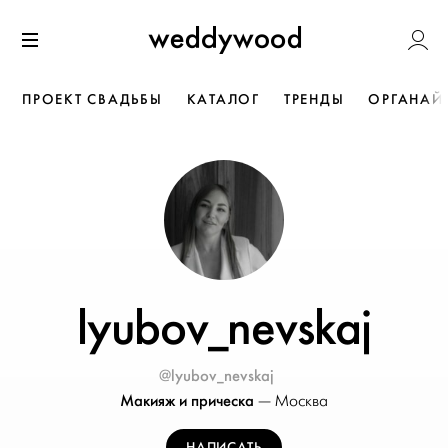
Перейти
Weddywoo
к содержанию
Меню
ПРОЕКТ СВАДЬБЫ
КАТАЛОГ
ТРЕНДЫ
ОРГАНАЙ
lyubov_nevskaj
@lyubov_nevskaj
Макияж и прическа
—
Москва
НАПИСАТЬ