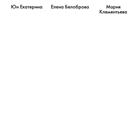
Юн Екатерина
Елена Белоброва
Мария
Клементьева
ПОКАЗАТЬ ЕЩЁ
Благодарности
У этого пользователя пока нет благодарностей
ДОБАВИТЬ БЛАГОДАРНОСТЬ