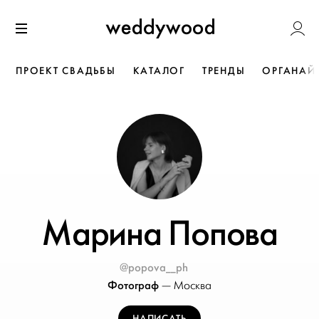
Перейти
Weddywoo
к содержанию
Меню
ПРОЕКТ СВАДЬБЫ
КАТАЛОГ
ТРЕНДЫ
ОРГАНАЙ
Марина Попова
@popova__ph
Фотограф
—
Москва
НАПИСАТЬ