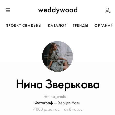
Перейти
Weddywoo
к содержанию
Меню
ПРОЕКТ СВАДЬБЫ
КАТАЛОГ
ТРЕНДЫ
ОРГАНАЙ
Нина Зверькова
@nina_wedd
Фотограф
—
Херцег-Нови
7 000 р. за час
от 8 часов