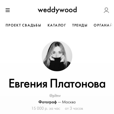
Перейти
Weddywoo
к содержанию
Меню
ПРОЕКТ СВАДЬБЫ
КАТАЛОГ
ТРЕНДЫ
ОРГАНАЙ
Евгения Платонова
@pltnv
Фотограф
—
Москва
15 000 р. за час
от 3 часов