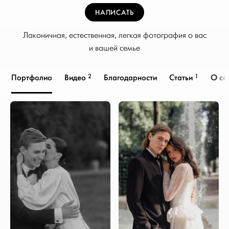
НАПИСАТЬ
Лаконичная, естественная, легкая фотография о вас
и вашей семье
2
1
Портфолио
Видео
Благодарности
Статьи
О се