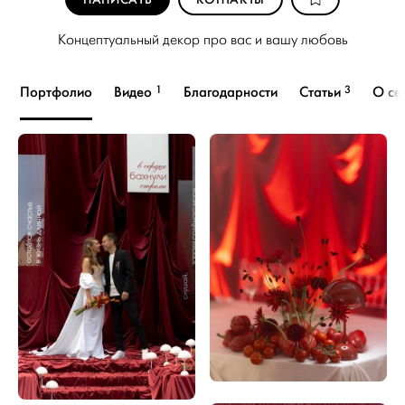
Концептуальный декор про вас и вашу любовь
1
3
Портфолио
Видео
Благодарности
Статьи
О се