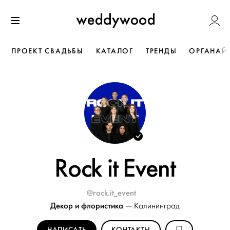
Перейти
Weddywoo
к содержанию
Меню
ПРОЕКТ СВАДЬБЫ
КАТАЛОГ
ТРЕНДЫ
ОРГАНАЙ
Rock it Event
@rock.it_event
Декор и флористика
—
Калининград
НАПИСАТЬ
КОНТАКТЫ