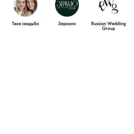
Твоя свадьба
Зеркало
Russian Wedding
Group
VM_Teaser
Свадьба Дима и Наташи. Тизер