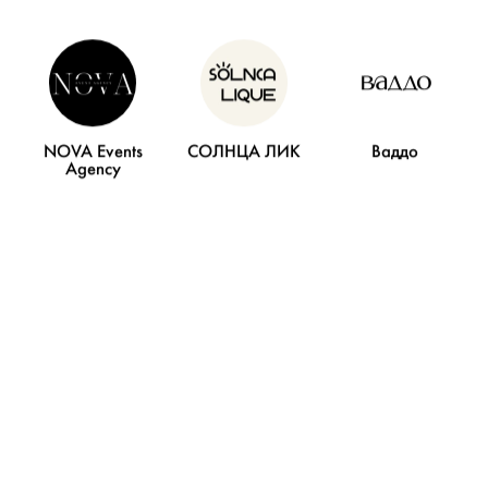
Элегантность и роскошь- свадьба Елены и
Руслана!
NOVA Events
СОЛНЦА ЛИК
Ваддо
Agency
Лесная свадьба Алексея и Ирены