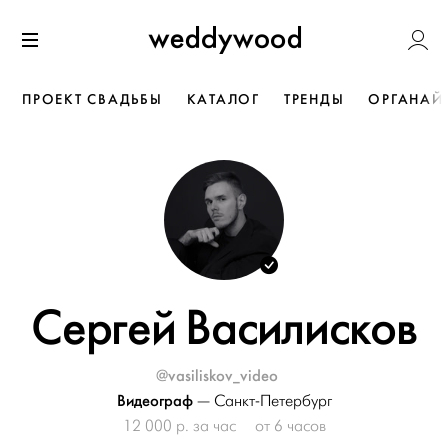
Перейти
Weddywoo
к содержанию
Меню
ПРОЕКТ СВАДЬБЫ
КАТАЛОГ
ТРЕНДЫ
ОРГАНАЙ
Сергей Василисков
@vasiliskov_video
Видеограф
—
Санкт-Петербург
12 000 р. за час
от 6 часов