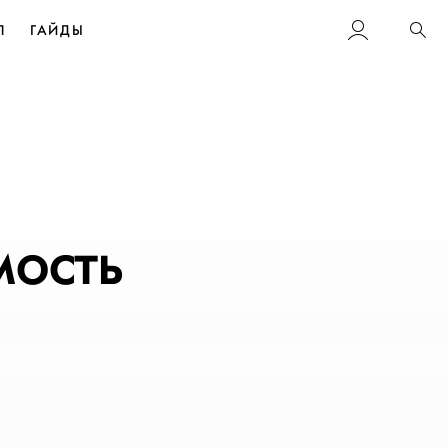
Л
ГАЙДЫ
Пои
мость