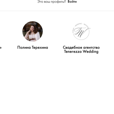
Войти
Это ваш профиль?
Видео
»
Полина Терехина
Свадебное агентство
Tenerezza Wedding
я вечеринка Жени и
DIMA&ALYONA weddin