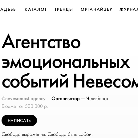
ВАДЬБЫ
КАТАЛОГ
ТРЕНДЫ
ОРГАНАЙЗЕР
ЖУРНА
Агентство
эмоциональных
событий Невесо
@nevesomost.agency
Организатор
—
Челябинск
Бюджет от 500 000 р.
НАПИСАТЬ
Свобода выражения. Свобода быть собой.