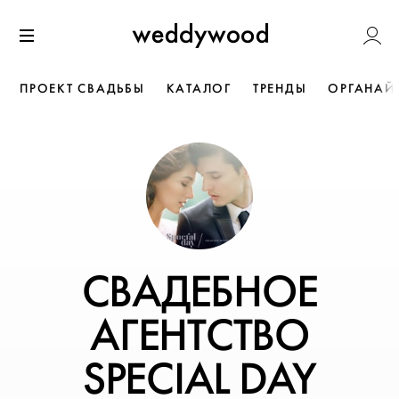
Перейти
Weddywoo
к содержанию
Меню
ПРОЕКТ СВАДЬБЫ
КАТАЛОГ
ТРЕНДЫ
ОРГАНАЙ
СВАДЕБНОЕ
АГЕНТСТВО
SPECIAL DAY