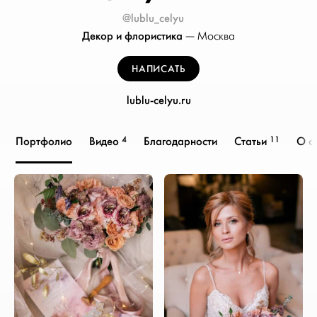
@lublu_celyu
Декор и флористика
—
Москва
НАПИСАТЬ
lublu-celyu.ru
4
11
Портфолио
Видео
Благодарности
Статьи
О с