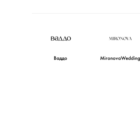
Ваддо
MironovaWeddin