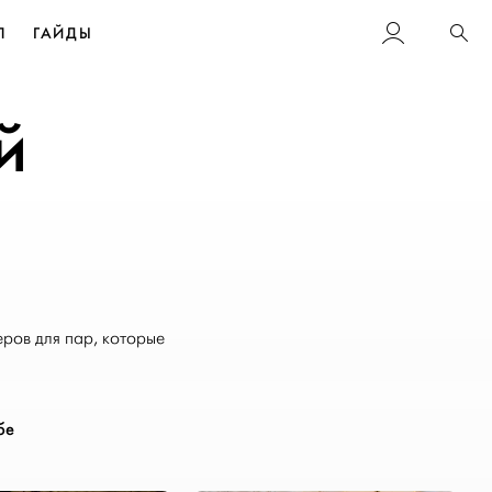
Л
ГАЙДЫ
Пои
й
ров для пар, которые
бе