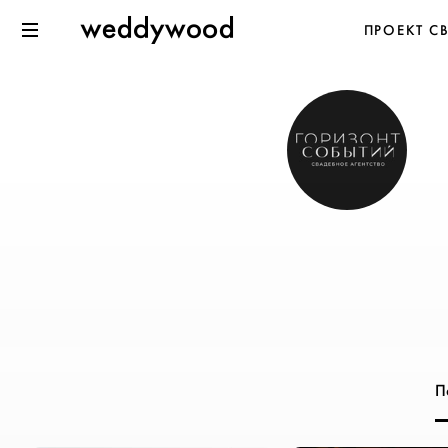
Перейти
Weddywood
ПРОЕКТ С
к содержанию
Меню
П