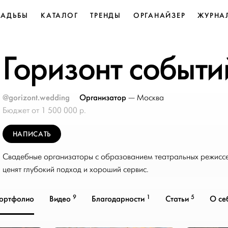
ВАДЬБЫ
КАТАЛОГ
ТРЕНДЫ
ОРГАНАЙЗЕР
ЖУРНА
Горизонт событи
@gorizont.wedding
Организатор
—
Москва
Бюджет от 1 500 000 р.
НАПИСАТЬ
Свадебные организаторы с образованием театральных режиссе
ценят глубокий подход и хороший сервис.
9
1
5
ортфолио
Видео
Благодарности
Статьи
О се