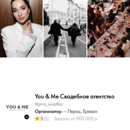
You & Me Свадебное агентство
@prm_svadba
Организатор
— Пермь
, Ереван
5
(5)
Бюджет от 900 000 р.