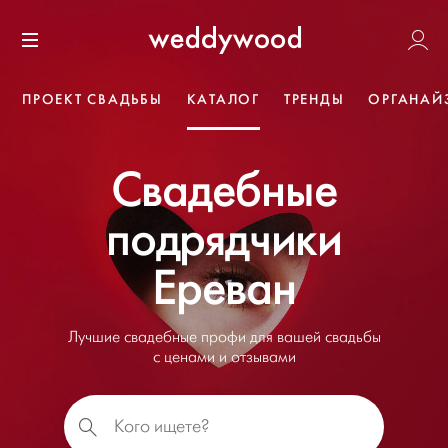
Перейти
Weddywoo
к содержанию
Меню
ПРОЕКТ СВАДЬБЫ
КАТАЛОГ
ТРЕНДЫ
ОРГАНАЙ
Свадебные
подрядчики
Ереван
Лучшие свадебные профи для вашей свадьбы
с ценами и отзывами