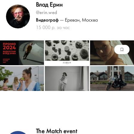
Влад Ерин
@erin.wed
Видеограф
— Ереван
, Москва
15 000 р. за час
The Match event