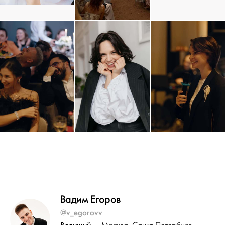
Вадим Егоров
@v_egorovv