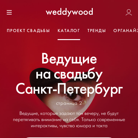
Перейти
Weddywoo
к содержанию
Меню
ПРОЕКТ СВАДЬБЫ
КАТАЛОГ
ТРЕНДЫ
ОРГАНАЙ
Ведущие
на свадьбу
Санкт-Петербург
страница 2
Ведущие, которые задают тон вечеру, не будут
перетягивать внимание на себя. Только современные
интерактивы, чувство юмора и такта