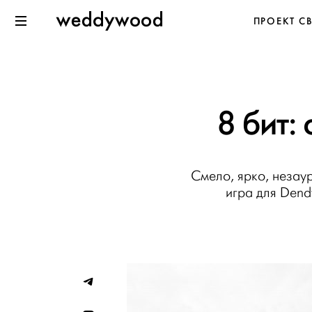
Перейти
Weddywood
ПРОЕКТ С
к содержанию
Меню
8 бит:
Смело, ярко, незау
игра для Dend