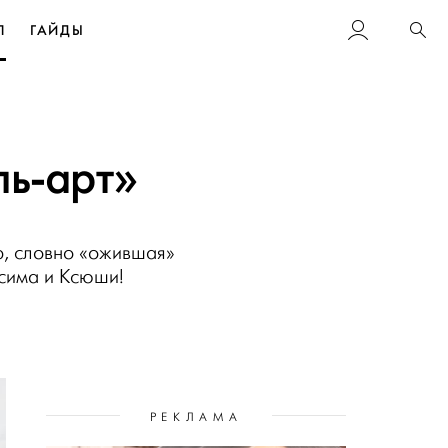
Л
ГАЙДЫ
Пои
ль-арт»
р, словно «ожившая»
ксима и Ксюши!
РЕКЛАМА