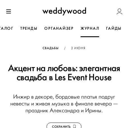
Перейти
Weddywoo
к содержанию
Меню
ТАЛОГ
ТРЕНДЫ
ОРГАНАЙЗЕР
ЖУРНАЛ
ГАЙДЫ
ОПУБЛИКОВАНО
СВАДЬБЫ
/
2 ИЮНЯ
Акцент на любовь: элегантная
свадьба в Les Event House
Инжир в декоре, бордовые платья подруг
невесты и живая музыка в финале вечера —
праздник Александра и Ирины.
СОХРАНИТЬ