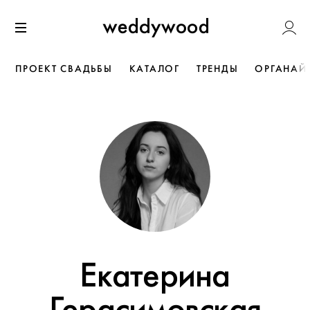
Перейти
Weddywoo
к содержанию
Меню
ПРОЕКТ СВАДЬБЫ
КАТАЛОГ
ТРЕНДЫ
ОРГАНАЙ
Екатерина
Герасимовская