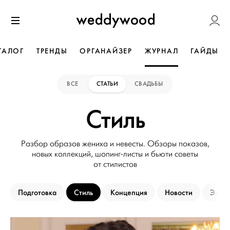
Перейти
Weddywoo
к содержанию
Меню
ТАЛОГ
ТРЕНДЫ
ОРГАНАЙЗЕР
ЖУРНАЛ
ГАЙДЫ
ВСЕ
СТАТЬИ
СВАДЬБЫ
Стиль
Разбор образов жениха и невесты. Обзоры показов,
новых коллекций, шопинг-листы и бьюти советы
от стилистов
Подготовка
Стиль
Концепция
Новости
Эксп