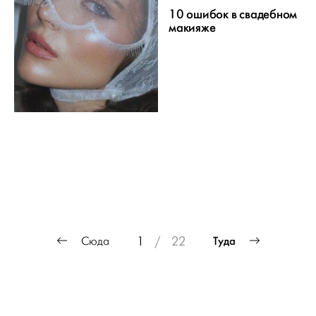
10 ошибок в свадебном
макияже
ПРОЕКТ
Пагинация
Туда
Сюда
1
/
22
СВАДЬБЫ
записей
ОТ WEDDYWOOD
вся подготовка — на одной странице