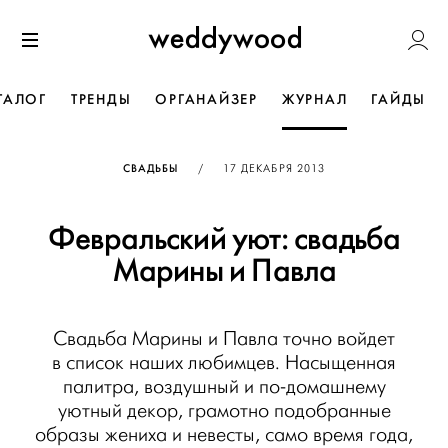
Перейти
Weddywoo
к содержанию
Меню
ТАЛОГ
ТРЕНДЫ
ОРГАНАЙЗЕР
ЖУРНАЛ
ГАЙДЫ
ОПУБЛИКОВАНО
СВАДЬБЫ
/
17 ДЕКАБРЯ 2013
Февральский уют: свадьба
Марины и Павла
Свадьба Марины и Павла точно войдет
в список наших любимцев. Насыщенная
палитра, воздушный и по-домашнему
уютный декор, грамотно подобранные
образы жениха и невесты, само время года,