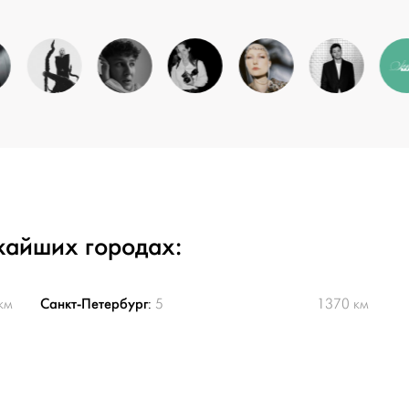
жайших городах:
Санкт-Петербург
км
:
5
1370 км