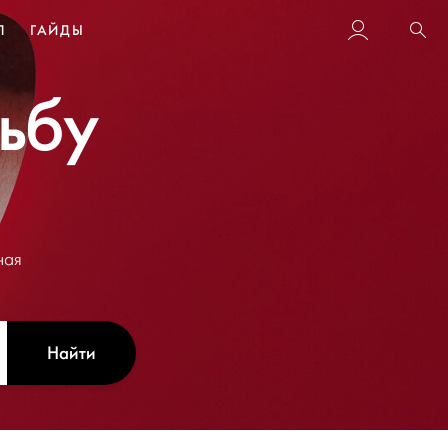
Л
ГАЙДЫ
Пои
дьбу
ная