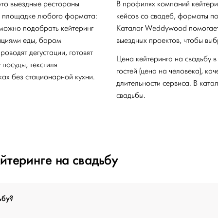
это выездные рестораны
В профилях компаний кейтери
на площадке любого формата:
кейсов со свадеб, форматы по
 можно подобрать кейтеринг
Каталог Weddywood помогает 
нциями еды, баром
выездных проектов, чтобы выб
оводят дегустации, готовят
Цена кейтеринга на свадьбу в
посуды, текстиля
гостей (цена на человека), ка
ах без стационарной кухни.
длительности сервиса. В ката
свадьбы.
йтеринге на свадьбу
ьбу?