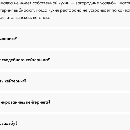
ощадка не имеет собственной кухни — загородные усадьбы, шатр
теринг выбирают, когда кухня ресторана не устраивает по качес
я, итальянская, веганская.
омпанию?
т свадебного кейтеринга?
ь кейтеринг?
онированием кейтеринга?
свадьбу?