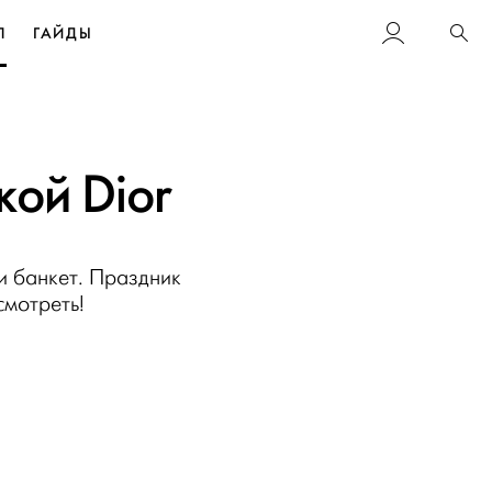
Л
ГАЙДЫ
Пои
кой Dior
и банкет. Праздник
смотреть!