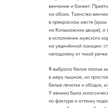
венчание и банкет. Приятн
на обоих. Таинство венч
в прекрасном месте (хра
на Колымажном дворе), а 
в исполнении мужского хор
на уединённой локации: с
неподалеку от тихой речки
Я выбрала белое платье м
в меру пышное, но просто
белые печатки и ободок, и
У жениха была «классичес
по фактуре и оттенку подх