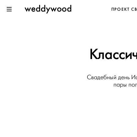
Перейти
Weddywood
ПРОЕКТ С
к содержанию
Меню
Классич
Свадебный день Иа
пары пол