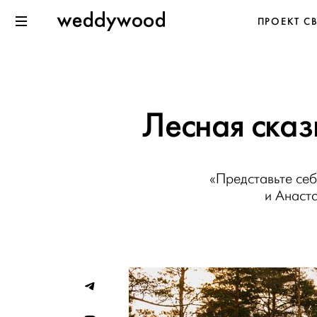
Перейти
Weddywood
ПРОЕКТ С
к содержанию
Меню
Лесная сказ
«Представьте себ
и Анаст