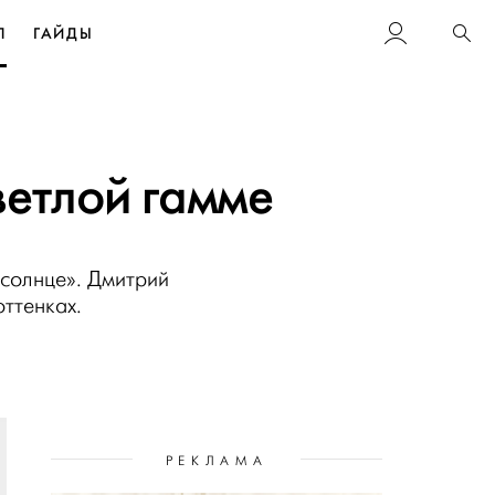
Л
ГАЙДЫ
Пои
ветлой гамме
 солнце». Дмитрий
ттенках.
РЕКЛАМА