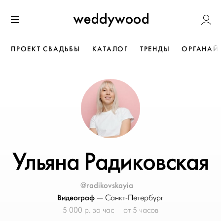
Перейти
Weddywoo
к содержанию
Меню
ПРОЕКТ СВАДЬБЫ
КАТАЛОГ
ТРЕНДЫ
ОРГАНАЙ
Ульяна Радиковская
@radikovskayia
Видеограф
—
Санкт-Петербург
5 000 р. за час
от 5 часов