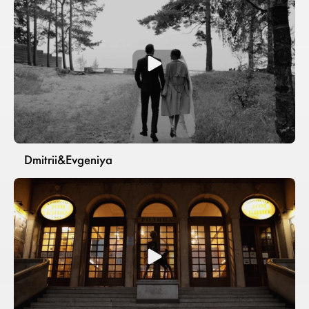
Dmitrii&Evgeniya