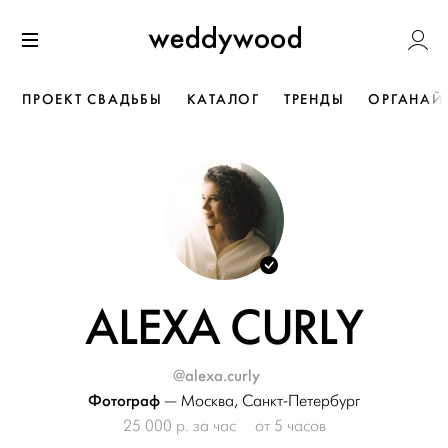
Перейти
Weddywoo
к содержанию
Меню
ПРОЕКТ СВАДЬБЫ
КАТАЛОГ
ТРЕНДЫ
ОРГАНАЙ
ALEXA CURLY
@alexa.curly
Фотограф
—
Москва
,
Санкт-Петербург
25 000 р. за час
от 5 часов