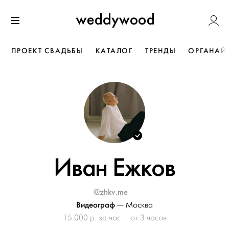
Перейти
Weddywoo
к содержанию
Меню
ПРОЕКТ СВАДЬБЫ
КАТАЛОГ
ТРЕНДЫ
ОРГАНАЙ
Иван Ежков
@zhkv.me
Видеограф
—
Москва
15 000 р. за час
от 3 часов