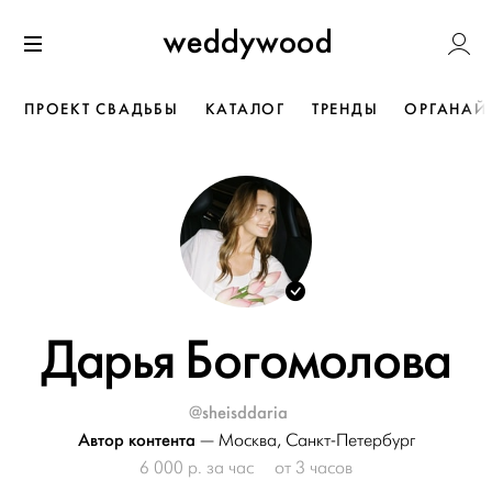
Перейти
Weddywoo
к содержанию
Меню
ПРОЕКТ СВАДЬБЫ
КАТАЛОГ
ТРЕНДЫ
ОРГАНАЙ
Дарья Богомолова
@sheisddaria
Автор контента
—
Москва
,
Санкт-Петербург
6 000 р. за час
от 3 часов