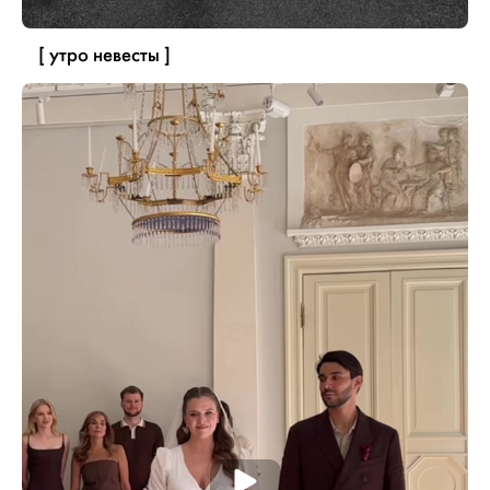
[ утро невесты ]