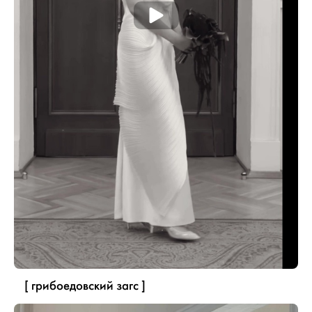
[ грибоедовский загс ]