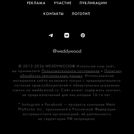
РЕКЛАМА
УЧАСТИЕ
ПУБЛИКАЦИИ
КОНТАКТЫ
ЛОГОТИП
@weddywood
© 2012-2026 WEDDYWOOD® Используя наш сайт,
вы принимаете
Пользовательское соглашение
и
Политику
обработки персональных данных
. Использование
материалов сайта возможно только с предварительного
согласия правообладателей и обязательным указанием
ссылки на weddywood.ru. Сайт может содержать контент,
не предназначенный для лиц младше 16‑ти лет.
* Instagram и Facebook — продукты компании Meta
Platforms Inc., признанной в Российской Федерации
экстремистской организацией; её деятельность
на территории РФ запрещена.